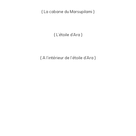
{ La cabane du Marsupilami }
{ L’étoile d’Ara }
{ A l’intérieur de l’étoile d’Ara }