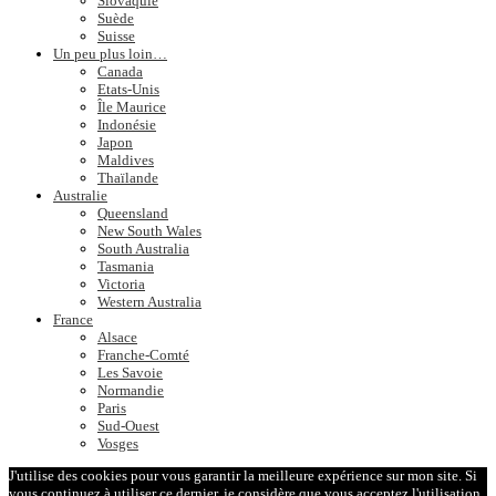
Slovaquie
Suède
Suisse
Un peu plus loin…
Canada
Etats-Unis
Île Maurice
Indonésie
Japon
Maldives
Thaïlande
Australie
Queensland
New South Wales
South Australia
Tasmania
Victoria
Western Australia
France
Alsace
Franche-Comté
Les Savoie
Normandie
Paris
Sud-Ouest
Vosges
J'utilise des cookies pour vous garantir la meilleure expérience sur mon site. Si
vous continuez à utiliser ce dernier, je considère que vous acceptez l'utilisation