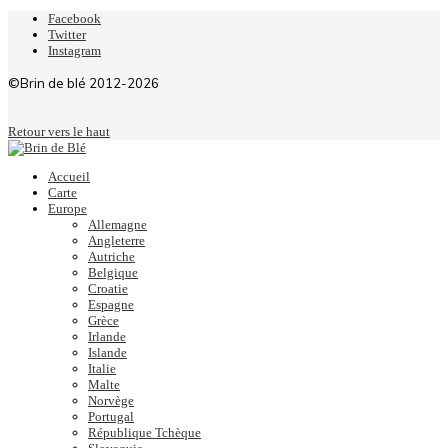
Facebook
Twitter
Instagram
©Brin de blé 2012-2026
Retour vers le haut
Accueil
Carte
Europe
Allemagne
Angleterre
Autriche
Belgique
Croatie
Espagne
Grèce
Irlande
Islande
Italie
Malte
Norvège
Portugal
République Tchèque