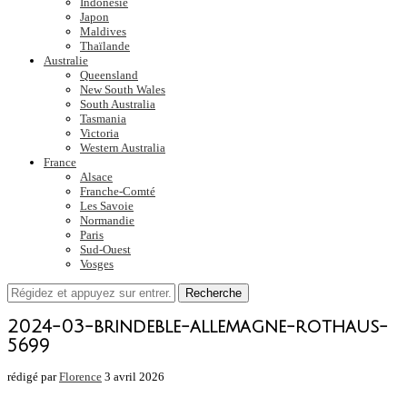
Indonésie
Japon
Maldives
Thaïlande
Australie
Queensland
New South Wales
South Australia
Tasmania
Victoria
Western Australia
France
Alsace
Franche-Comté
Les Savoie
Normandie
Paris
Sud-Ouest
Vosges
Recherche
2024-03-brindeble-allemagne-rothaus-
5699
rédigé par
Florence
3 avril 2026