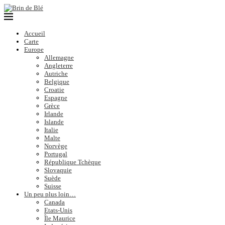
Accueil
Carte
Europe
Allemagne
Angleterre
Autriche
Belgique
Croatie
Espagne
Grèce
Irlande
Islande
Italie
Malte
Norvège
Portugal
République Tchèque
Slovaquie
Suède
Suisse
Un peu plus loin…
Canada
Etats-Unis
Île Maurice