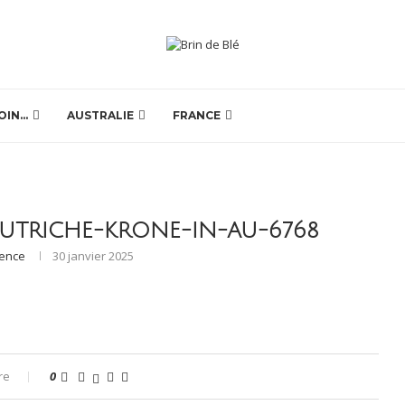
OIN…
AUSTRALIE
FRANCE
AUTRICHE-KRONE-IN-AU-6768
rence
30 janvier 2025
re
0