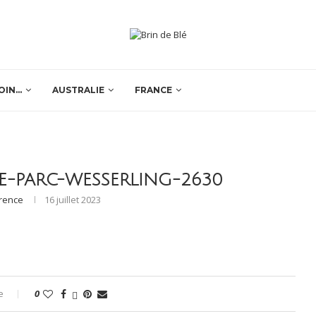
OIN…
AUSTRALIE
FRANCE
LE-PARC-WESSERLING-2630
orence
16 juillet 2023
e
0