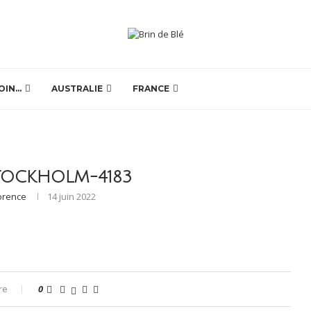
OIN…
AUSTRALIE
FRANCE
TOCKHOLM-4183
orence
14 juin 2022
re
0