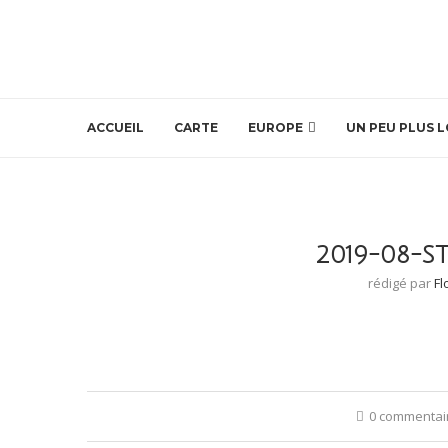
ACCUEIL
CARTE
EUROPE
UN PEU PLUS L
2019-08-S
rédigé par
Fl
0 commentai