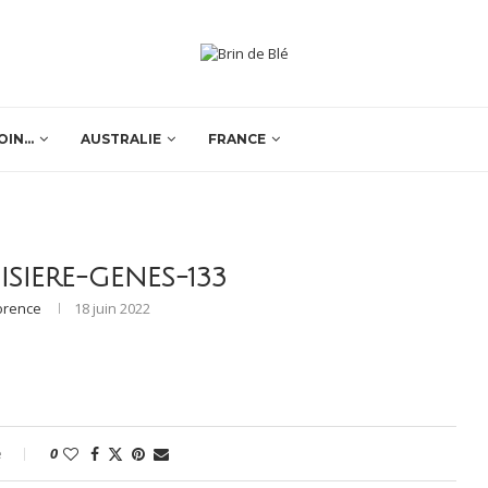
OIN…
AUSTRALIE
FRANCE
ISIERE-GENES-133
orence
18 juin 2022
e
0