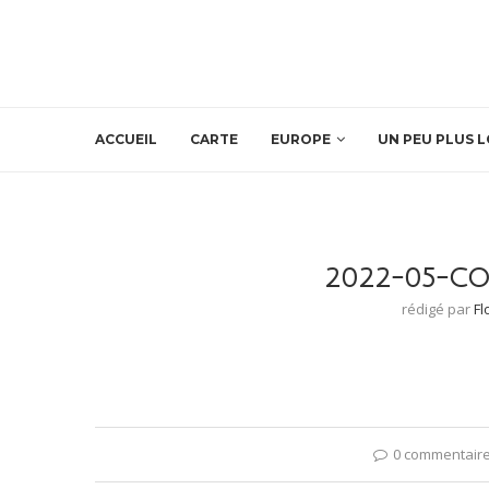
ACCUEIL
CARTE
EUROPE
UN PEU PLUS L
2022-05-CO
rédigé par
Fl
0 commentair