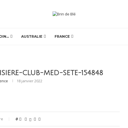
OIN…
AUSTRALIE
FRANCE
ISIERE-CLUB-MED-SETE-154848
rence
18 janvier 2022
re
0