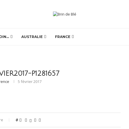
OIN…
AUSTRALIE
FRANCE
IER2017-P1281657
rence
5 février 2017
re
0