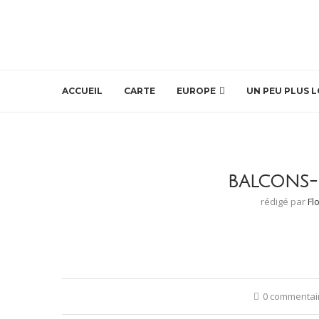
ACCUEIL
CARTE
EUROPE
UN PEU PLUS L
BALCONS-
rédigé par
Fl
0 commentai