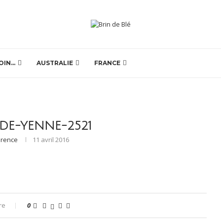
OIN…
AUSTRALIE
FRANCE
DE-YENNE-2521
orence
11 avril 2016
re
0