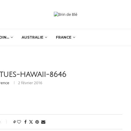
OIN…
AUSTRALIE
FRANCE
TUES-HAWAII-8646
rence
2 février 2016
e
0