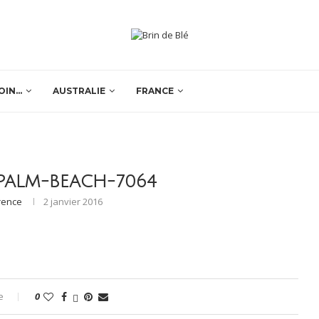
OIN…
AUSTRALIE
FRANCE
-PALM-BEACH-7064
rence
2 janvier 2016
e
0