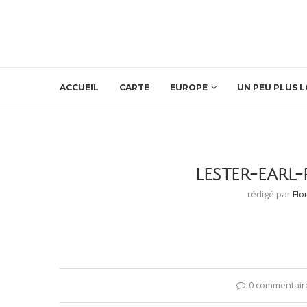
ACCUEIL
CARTE
EUROPE
UN PEU PLUS L
LESTER-EARL
rédigé par
Flo
0 commentair