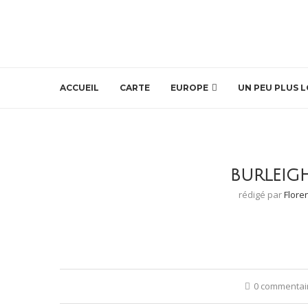
ACCUEIL
CARTE
EUROPE
UN PEU PLUS L
BURLEIG
rédigé par
Flore
0 commentai