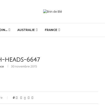
OIN…
AUSTRALIE
FRANCE
H-HEADS-6647
nce
30 novembre 2015
re
0