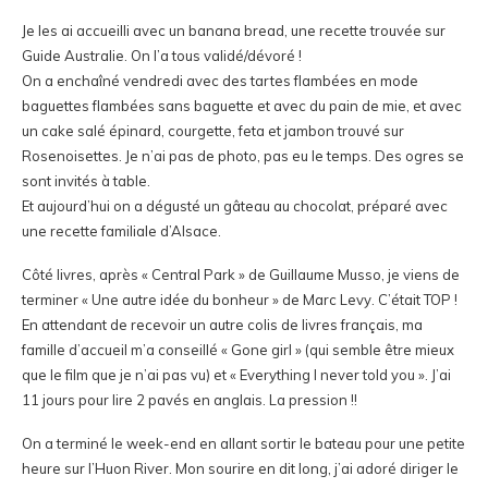
Je les ai accueilli avec un banana bread, une recette trouvée sur
Guide Australie
. On l’a tous validé/dévoré !
On a enchaîné vendredi avec des tartes flambées en mode
baguettes flambées sans baguette et avec du pain de mie, et avec
un
cake salé épinard, courgette, feta et jambon
trouvé sur
Rosenoisettes. Je n’ai pas de photo, pas eu le temps. Des ogres se
sont invités à table.
Et aujourd’hui on a dégusté un gâteau au chocolat, préparé avec
une recette familiale d’Alsace.
Côté livres, après « Central Park » de Guillaume Musso, je viens de
terminer « Une autre idée du bonheur » de Marc Levy. C’était TOP !
En attendant de recevoir un autre colis de livres français, ma
famille d’accueil m’a conseillé « Gone girl » (qui semble être mieux
que le film que je n’ai pas vu) et « Everything I never told you ». J’ai
11 jours pour lire 2 pavés en anglais. La pression !!
On a terminé le week-end en allant sortir le bateau pour une petite
heure sur l’Huon River. Mon sourire en dit long, j’ai adoré diriger le