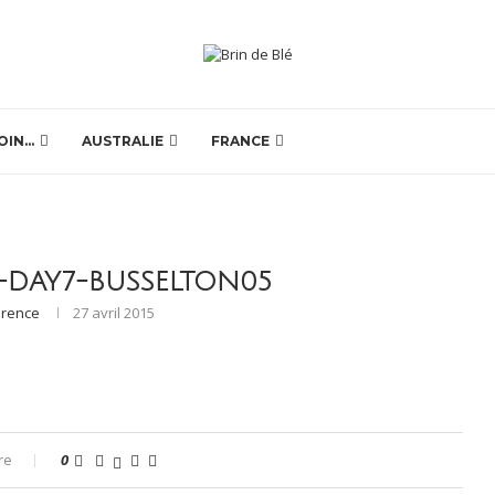
OIN…
AUSTRALIE
FRANCE
-DAY7-BUSSELTON05
orence
27 avril 2015
re
0