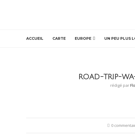
ACCUEIL
CARTE
EUROPE
UN PEU PLUS L
ROAD-TRIP-WA
rédigé par
Fl
0 commentai