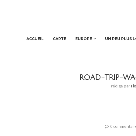
ACCUEIL
CARTE
EUROPE
UN PEU PLUS L
ROAD-TRIP-WA
rédigé par
Fl
0 commentair