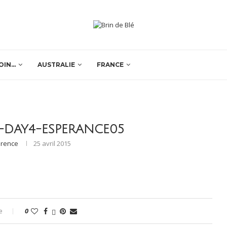
OIN…
AUSTRALIE
FRANCE
-DAY4-ESPERANCE05
orence
25 avril 2015
e
0