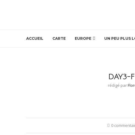
ACCUEIL
CARTE
EUROPE
UN PEU PLUS L
DAY3-F
rédigé par
Flo
0 commentai