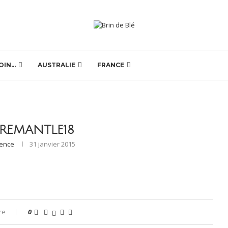
OIN…
AUSTRALIE
FRANCE
REMANTLE18
rence
31 janvier 2015
re
0