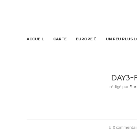
ACCUEIL
CARTE
EUROPE
UN PEU PLUS L
DAY3-
rédigé par
Flo
0 commentai