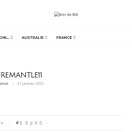
OIN…
AUSTRALIE
FRANCE
FREMANTLE11
rence
31 janvier 2015
re
0