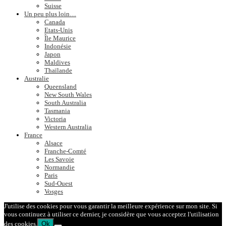
Suisse
Un peu plus loin…
Canada
Etats-Unis
Île Maurice
Indonésie
Japon
Maldives
Thaïlande
Australie
Queensland
New South Wales
South Australia
Tasmania
Victoria
Western Australia
France
Alsace
Franche-Comté
Les Savoie
Normandie
Paris
Sud-Ouest
Vosges
J'utilise des cookies pour vous garantir la meilleure expérience sur mon site. Si
vous continuez à utiliser ce dernier, je considère que vous acceptez l'utilisation
des cookies.
Ok