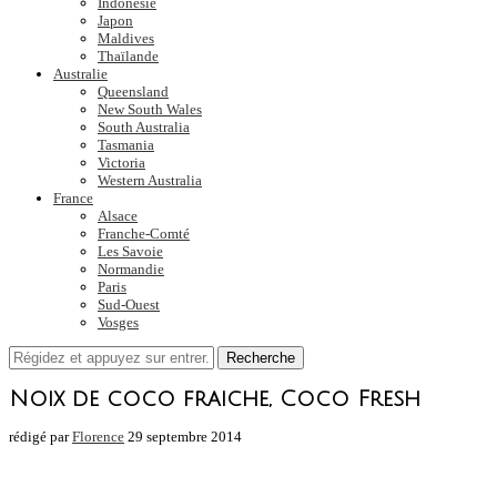
Indonésie
Japon
Maldives
Thaïlande
Australie
Queensland
New South Wales
South Australia
Tasmania
Victoria
Western Australia
France
Alsace
Franche-Comté
Les Savoie
Normandie
Paris
Sud-Ouest
Vosges
Recherche
Noix de coco fraiche, Coco Fresh
rédigé par
Florence
29 septembre 2014