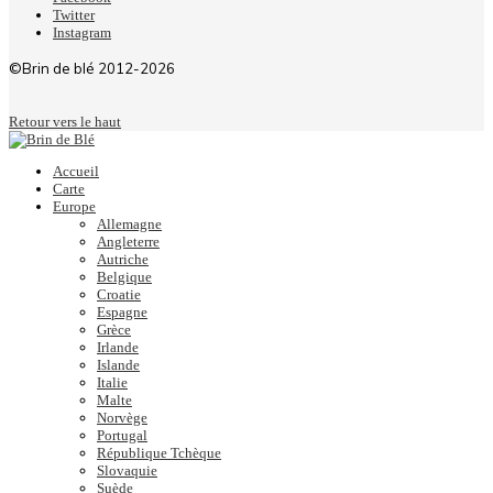
Twitter
Instagram
©Brin de blé 2012-2026
Retour vers le haut
Accueil
Carte
Europe
Allemagne
Angleterre
Autriche
Belgique
Croatie
Espagne
Grèce
Irlande
Islande
Italie
Malte
Norvège
Portugal
République Tchèque
Slovaquie
Suède