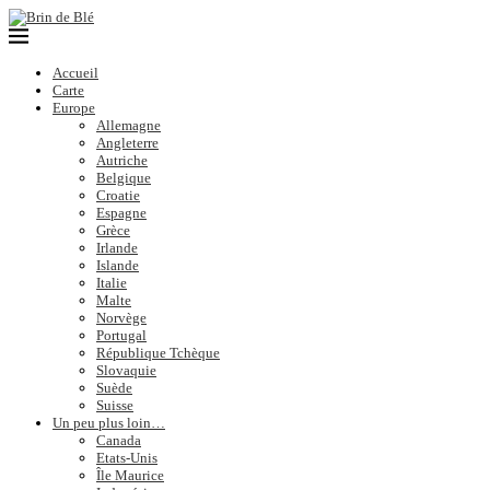
Accueil
Carte
Europe
Allemagne
Angleterre
Autriche
Belgique
Croatie
Espagne
Grèce
Irlande
Islande
Italie
Malte
Norvège
Portugal
République Tchèque
Slovaquie
Suède
Suisse
Un peu plus loin…
Canada
Etats-Unis
Île Maurice