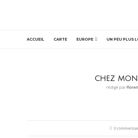
ACCUEIL
CARTE
EUROPE
UN PEU PLUS L
CHEZ MONE
rédigé par
Flore
0 commentai