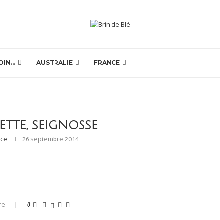
OIN…
AUSTRALIE
FRANCE
TTE, SEIGNOSSE
nce
26 septembre 2014
re
0