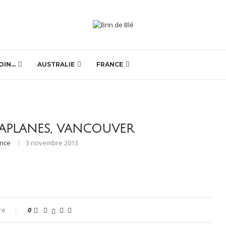
OIN…
AUSTRALIE
FRANCE
APLANES, VANCOUVER
ence
3 novembre 2013
re
0