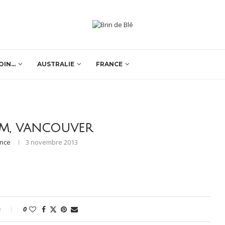
OIN…
AUSTRALIE
FRANCE
OM, VANCOUVER
ence
3 novembre 2013
e
0