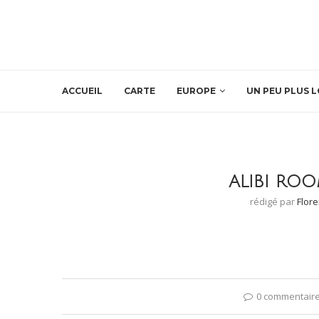
ACCUEIL
CARTE
EUROPE
UN PEU PLUS L
ALIBI RO
rédigé par
Flor
0 commentair