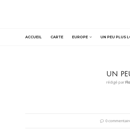
ACCUEIL
CARTE
EUROPE
UN PEU PLUS L
UN PE
rédigé par
Fl
0 commentair