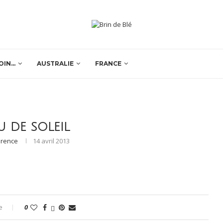
OIN…
AUSTRALIE
FRANCE
U DE SOLEIL
orence
14 avril 2013
e
0