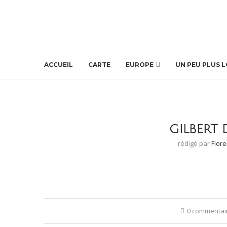
ACCUEIL
CARTE
EUROPE
UN PEU PLUS L
GILBERT 
rédigé par
Flor
0 commentai