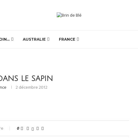
OIN…
AUSTRALIE
FRANCE
DANS LE SAPIN
ence
2 décembre 2012
re
0