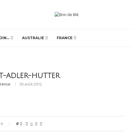
OIN…
AUSTRALIE
FRANCE
T-ADLER-HUTTER
orence
30 août 2012
re
0